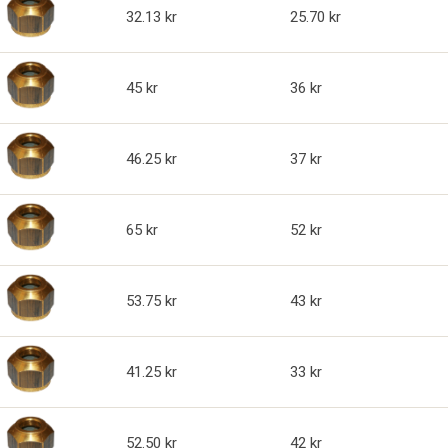
32.13
25.70
45
36
46.25
37
65
52
53.75
43
41.25
33
52.50
42