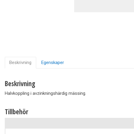
Ventilation
Vedpannor
Brunnar Betäckningar
Solenergi & Värmepumpar
Beskrivning
Egenskaper
Beskrivning
Halvkoppling i avzinkningshärdig mässing.
Tillbehör