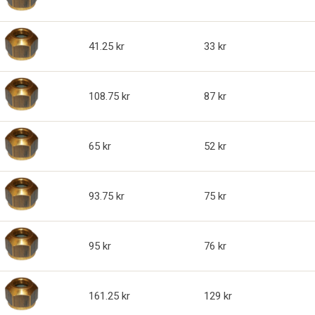
41.25
33
108.75
87
65
52
93.75
75
95
76
161.25
129