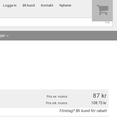
Visa varukorgen
Till kassan
Logga in
Bli kund
Kontakt
Nyheter
jer
87
Pris ex. moms
108.75
Pris ink. moms
Företag? Bli kund för rabatt