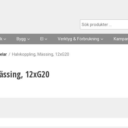
Produkten har lagts i din varukorg
rk
Bygg
El
Verktyg & Förbrukning
Kampan
Husgrunder
Kabel
Förbrukningsvaror
elar
/
Halvkoppling, Mässing, 12xG20
Fuktisolering
Förläggning- & fästmaterial
Verktyg
ässing, 12xG20
Skarvsladdar, stickproppar
Kläder
Strömställare, Uttag
Slangar & Tillbehör
Säkringar, Normmaterial
VA
Automation, Ur, Reläer
Kapslingar, Mätarskåp