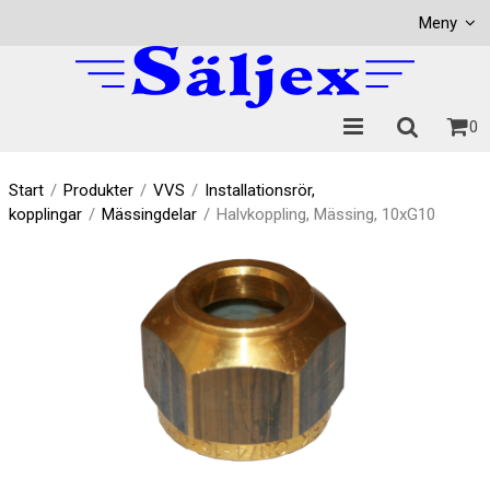
Visa varukorgen
Till kassan
Meny
0
Start
/
Produkter
/
VVS
/
Installationsrör,
kopplingar
/
Mässingdelar
/
Halvkoppling, Mässing, 10xG10