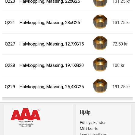
Q220
Halvkoppling, Mässing, 22xG25
131.25
Q221
Halvkoppling, Mässing, 28xG25
131.25
Q227
Halvkoppling, Mässing, 12,7XG15
72.50
Q228
Halvkoppling, Mässing, 19,1XG20
100
Q229
Halvkoppling, Mässing, 25,4XG25
191.25
Hjälp
För nya kunder
Mitt konto
Leveransvillkor