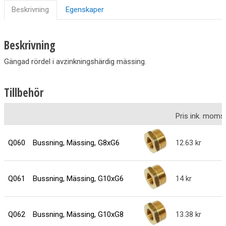
Beskrivning
Egenskaper
Beskrivning
Gängad rördel i avzinkningshärdig mässing.
Tillbehör
Pris ink. moms
Q060
Bussning, Mässing, G8xG6
12.63
Q061
Bussning, Mässing, G10xG6
14
Q062
Bussning, Mässing, G10xG8
13.38