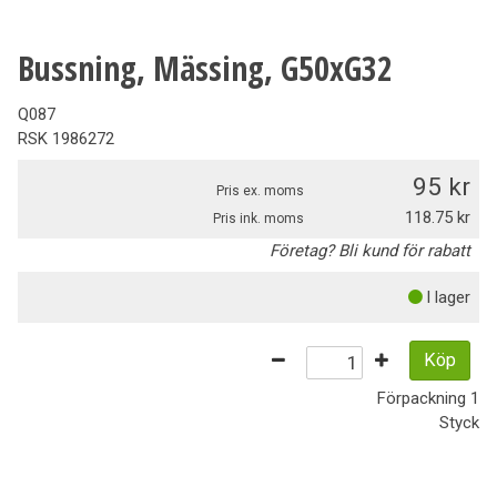
Bussning, Mässing, G50xG32
Q087
RSK
1986272
95
Pris ex. moms
118.75
Pris ink. moms
Företag? Bli kund för rabatt
I lager
Köp
Förpackning
1
Styck