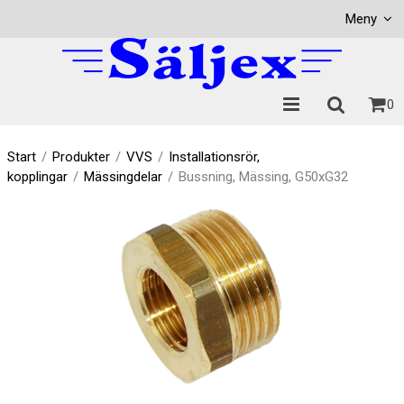
Visa varukorgen
Till kassan
Meny
0
Start
/
Produkter
/
VVS
/
Installationsrör,
kopplingar
/
Mässingdelar
/
Bussning, Mässing, G50xG32