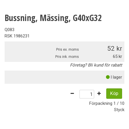
Bussning, Mässing, G40xG32
Q083
RSK
1986231
52
Pris ex. moms
65
Pris ink. moms
Företag? Bli kund för rabatt
I lager
Köp
Förpackning
1 / 10
Styck