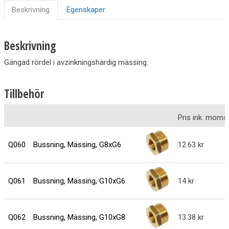
Beskrivning
Egenskaper
Beskrivning
Gängad rördel i avzinkningshärdig mässing.
Tillbehör
Pris ink. moms
Q060
Bussning, Mässing, G8xG6
12.63
Q061
Bussning, Mässing, G10xG6
14
Q062
Bussning, Mässing, G10xG8
13.38