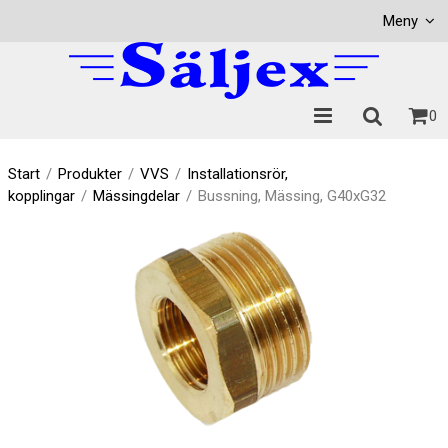
Visa varukorgen
Till kassan
Meny
0
Start
/
Produkter
/
VVS
/
Installationsrör,
kopplingar
/
Mässingdelar
/
Bussning, Mässing, G40xG32