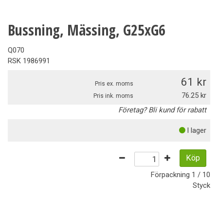
Bussning, Mässing, G25xG6
Q070
RSK
1986991
61
Pris ex. moms
76.25
Pris ink. moms
Företag? Bli kund för rabatt
I lager
Köp
Förpackning
1 / 10
Styck