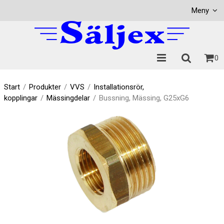
Visa varukorgen
Till kassan
Meny
0
Start
/
Produkter
/
VVS
/
Installationsrör,
kopplingar
/
Mässingdelar
/
Bussning, Mässing, G25xG6