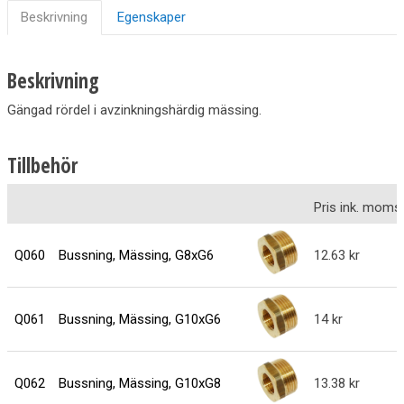
Beskrivning
Egenskaper
Beskrivning
Gängad rördel i avzinkningshärdig mässing.
Tillbehör
Pris ink. moms
Q060
Bussning, Mässing, G8xG6
12.63
Q061
Bussning, Mässing, G10xG6
14
Q062
Bussning, Mässing, G10xG8
13.38