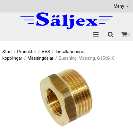
Visa varukorgen
Till kassan
Meny
0
Start
/
Produkter
/
VVS
/
Installationsrör,
kopplingar
/
Mässingdelar
/
Bussning, Mässing, G15xG10