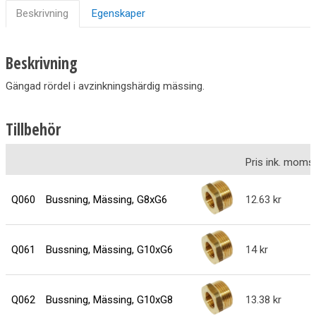
Beskrivning
Egenskaper
Beskrivning
Gängad rördel i avzinkningshärdig mässing.
Tillbehör
Pris ink. moms
Q060
Bussning, Mässing, G8xG6
12.63
Q061
Bussning, Mässing, G10xG6
14
Q062
Bussning, Mässing, G10xG8
13.38