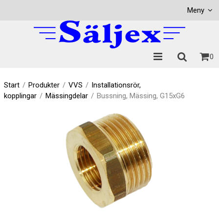
Visa varukorgen
Till kassan
Meny
0
Start
/
Produkter
/
VVS
/
Installationsrör,
kopplingar
/
Mässingdelar
/
Bussning, Mässing, G15xG6