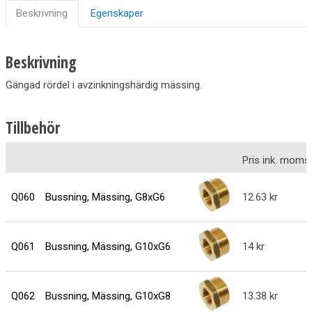
Beskrivning
Egenskaper
Beskrivning
Gängad rördel i avzinkningshärdig mässing.
Tillbehör
Pris ink. moms
Q060
Bussning, Mässing, G8xG6
12.63
Q061
Bussning, Mässing, G10xG6
14
Q062
Bussning, Mässing, G10xG8
13.38