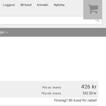
Visa varukorgen
Till kassan
Logga in
Bli kund
Kontakt
Nyheter
jer
426
Pris ex. moms
532.50
Pris ink. moms
Företag? Bli kund för rabatt