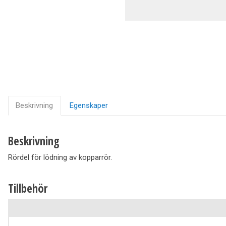
Ventilation
Vedpannor
Brunnar Betäckningar
Solenergi & Värmepumpar
Beskrivning
Egenskaper
Beskrivning
Rördel för lödning av kopparrör.
Tillbehör