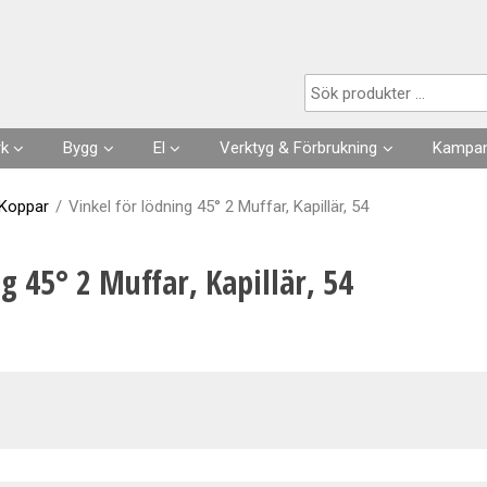
Produkten har lagts i din varukorg
rk
Bygg
El
Verktyg & Förbrukning
Kampan
Husgrunder
Kabel
Förbrukningsvaror
 Koppar
/
Vinkel för lödning 45° 2 Muffar, Kapillär, 54
Fuktisolering
Förläggning- & fästmaterial
Verktyg
g 45° 2 Muffar, Kapillär, 54
Skarvsladdar, stickproppar
Kläder
Strömställare, Uttag
Slangar & Tillbehör
Säkringar, Normmaterial
VA
Automation, Ur, Reläer
Kapslingar, Mätarskåp