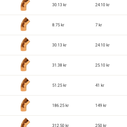
30.13
24.10
8.75
7
30.13
24.10
31.38
25.10
51.25
41
186.25
149
312.50
250