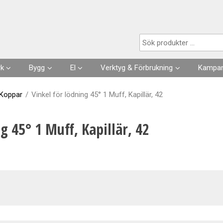
Produkten har lagts i din varukorg
rk
Bygg
El
Verktyg & Förbrukning
Kampan
Husgrunder
Kabel
Förbrukningsvaror
 Koppar
/
Vinkel för lödning 45° 1 Muff, Kapillär, 42
Fuktisolering
Förläggning- & fästmaterial
Verktyg
g 45° 1 Muff, Kapillär, 42
Skarvsladdar, stickproppar
Kläder
Strömställare, Uttag
Slangar & Tillbehör
Säkringar, Normmaterial
VA
Automation, Ur, Reläer
Kapslingar, Mätarskåp