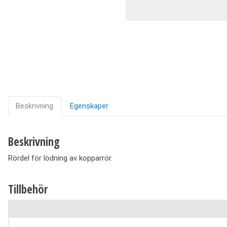
Ventilation
Vedpannor
Brunnar Betäckningar
Solenergi & Värmepumpar
Beskrivning
Egenskaper
Beskrivning
Rördel för lödning av kopparrör.
Tillbehör