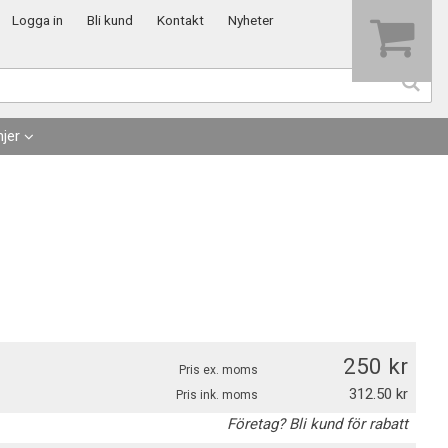
Visa varukorgen
Till kassan
Logga in
Bli kund
Kontakt
Nyheter
jer
250
Pris ex. moms
312.50
Pris ink. moms
Företag? Bli kund för rabatt