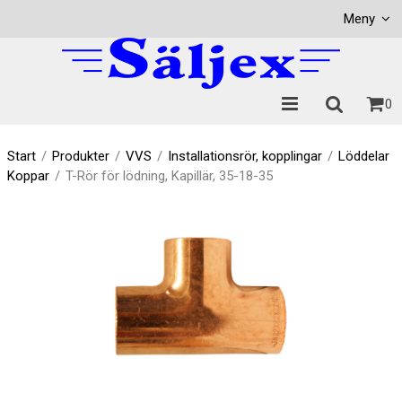
Visa varukorgen
Till kassan
Meny
0
Start
/
Produkter
/
VVS
/
Installationsrör, kopplingar
/
Löddelar
Koppar
/
T-Rör för lödning, Kapillär, 35-18-35