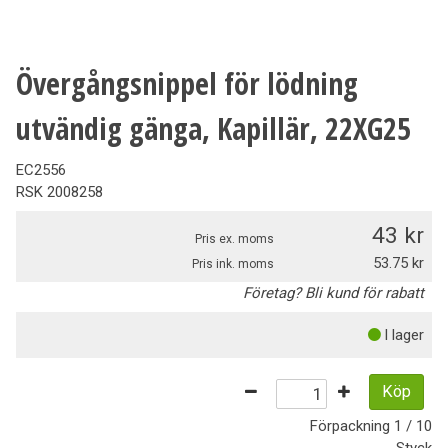
Övergångsnippel för lödning
utvändig gänga, Kapillär, 22XG25
EC2556
RSK
2008258
43
Pris ex. moms
53.75
Pris ink. moms
Företag? Bli kund för rabatt
I lager
Köp
Förpackning
1 / 10
Styck