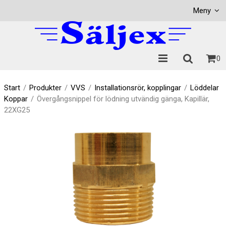
Visa varukorgen
Till kassan
Meny
0
Start
/
Produkter
/
VVS
/
Installationsrör, kopplingar
/
Löddelar
Koppar
/
Övergångsnippel för lödning utvändig gänga, Kapillär,
22XG25