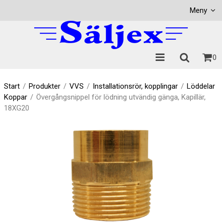
Visa varukorgen
Till kassan
Meny
0
Start
/
Produkter
/
VVS
/
Installationsrör, kopplingar
/
Löddelar
Koppar
/
Övergångsnippel för lödning utvändig gänga, Kapillär,
18XG20