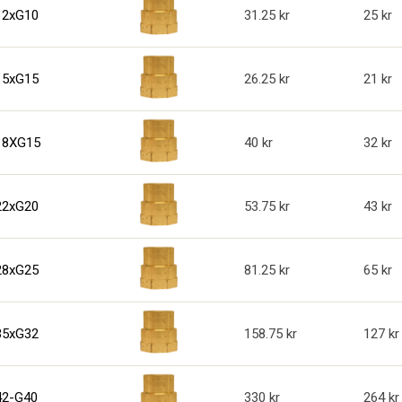
 12xG10
31.25
25
 15xG15
26.25
21
 18XG15
40
32
 22xG20
53.75
43
 28xG25
81.25
65
 35xG32
158.75
127
 42-G40
330
264