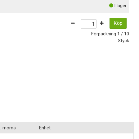
I lager
Köp
Förpackning
1 / 10
Styck
x. moms
Enhet