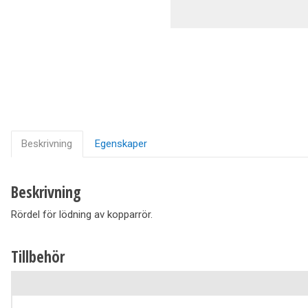
Ventilation
Vedpannor
Brunnar Betäckningar
Solenergi & Värmepumpar
Beskrivning
Egenskaper
Beskrivning
Rördel för lödning av kopparrör.
Tillbehör