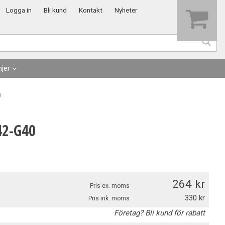
Visa varukorgen
Till kassan
Logga in
Bli kund
Kontakt
Nyheter
jer
0
42-G40
264
Pris ex. moms
330
Pris ink. moms
Företag? Bli kund för rabatt