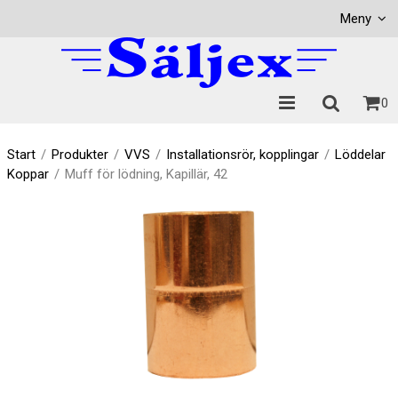
Visa varukorgen
Till kassan
Meny
0
Start
/
Produkter
/
VVS
/
Installationsrör, kopplingar
/
Löddelar
Koppar
/
Muff för lödning, Kapillär, 42