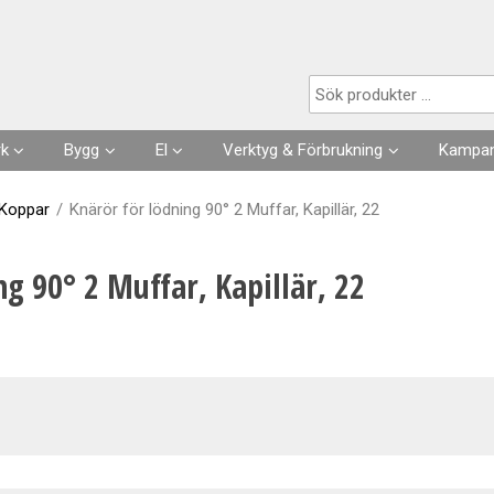
Produkten har lagts i din varukorg
rk
Bygg
El
Verktyg & Förbrukning
Kampan
Husgrunder
Kabel
Förbrukningsvaror
 Koppar
/
Knärör för lödning 90° 2 Muffar, Kapillär, 22
Fuktisolering
Förläggning- & fästmaterial
Verktyg
ng 90° 2 Muffar, Kapillär, 22
Skarvsladdar, stickproppar
Kläder
Strömställare, Uttag
Slangar & Tillbehör
Säkringar, Normmaterial
VA
Automation, Ur, Reläer
Kapslingar, Mätarskåp