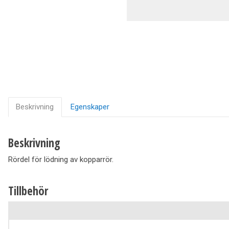
Ventilation
Vedpannor
Brunnar Betäckningar
Solenergi & Värmepumpar
Beskrivning
Egenskaper
Beskrivning
Rördel för lödning av kopparrör.
Tillbehör