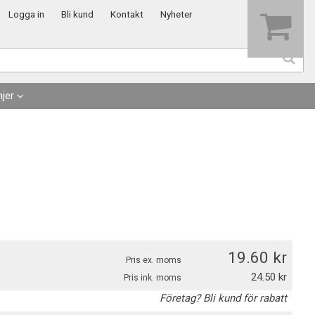
Visa varukorgen
Till kassan
Logga in
Bli kund
Kontakt
Nyheter
jer
19.60
Pris ex. moms
24.50
Pris ink. moms
Företag? Bli kund för rabatt