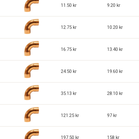
11.50
9.20
12.75
10.20
16.75
13.40
24.50
19.60
35.13
28.10
121.25
97
197.50
158