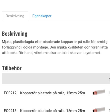
Beskrivning
Egenskaper
Beskrivning
Mjuka, plastbelagda eller oisolerade kopparrör på rulle för smidig
förläggning i dolda montage. Den mjuka kvaliteten gör rören lätta
att bocka för hand, vilket minskar antalet skarvar i systemet.
Tillbehör
P
EC0212
Kopparrör plastade på rulle, 12mm 25m
1
EC0213
Kopparrör plastade på rulle, 15mm 25m
1