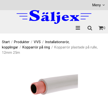
Visa varukorgen
Till kassan
Meny
0
Start
/
Produkter
/
VVS
/
Installationsrör,
kopplingar
/
Kopparrör på ring
/
Kopparrör plastade på rulle,
12mm 25m