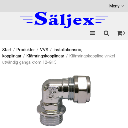
Visa varukorgen
Till kassan
Meny
0
Start
/
Produkter
/
VVS
/
Installationsrör,
kopplingar
/
Klämringskopplingar
/
Klämringskoppling vinkel
utvändig gänga krom 12-G15