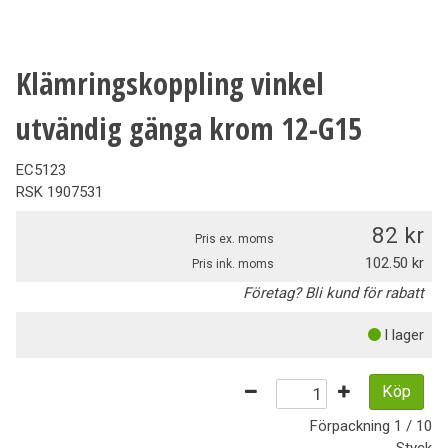
Klämringskoppling vinkel
utvändig gänga krom 12-G15
EC5123
RSK
1907531
82
Pris ex. moms
102.50
Pris ink. moms
Företag? Bli kund för rabatt
I lager
Köp
Förpackning
1 / 10
Styck