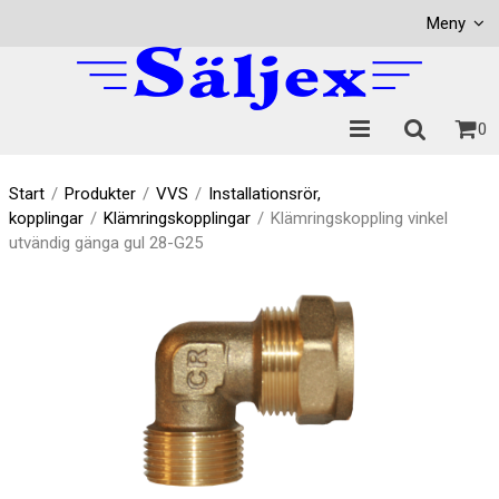
Visa varukorgen
Till kassan
Meny
0
Start
/
Produkter
/
VVS
/
Installationsrör,
kopplingar
/
Klämringskopplingar
/
Klämringskoppling vinkel
utvändig gänga gul 28-G25