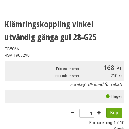
Klämringskoppling vinkel
utvändig gänga gul 28-G25
EC5066
RSK
1907290
168
Pris ex. moms
210
Pris ink. moms
Företag? Bli kund för rabatt
I lager
Köp
Förpackning
1 / 10
Styck