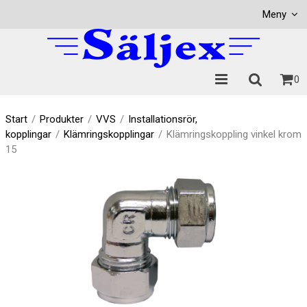
Visa varukorgen
Till kassan
Meny
0
Start
/
Produkter
/
VVS
/
Installationsrör,
kopplingar
/
Klämringskopplingar
/
Klämringskoppling vinkel krom
15