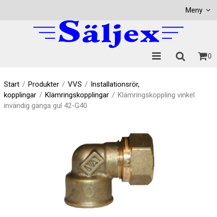
Visa varukorgen
Till kassan
Meny
0
Start
/
Produkter
/
VVS
/
Installationsrör,
kopplingar
/
Klämringskopplingar
/
Klämringskoppling vinkel
invändig gänga gul 42-G40