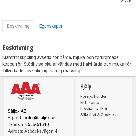
Beskrivning
Egenskaper
Beskrivning
Klämringskppling avsedd för hårda, mjuka och förkromade
kopparrör. Stödhylsa ska användas med halvhårda och mjuka rör.
Tillverkade i avzinkningshärdig mässing.
Hjälp
För nya kunder
Mitt konto
Leveransvillkor
Säljex AB
Säkerhet & Cookies
E-post:
order@saljex.se
Telefon:
0555-61610
Adress:
Åsbäcksvägen 4