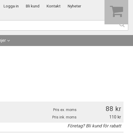
Visa varukorgen
Till kassan
Logga in
Bli kund
Kontakt
Nyheter
jer
88
Pris ex. moms
110
Pris ink. moms
Företag? Bli kund för rabatt