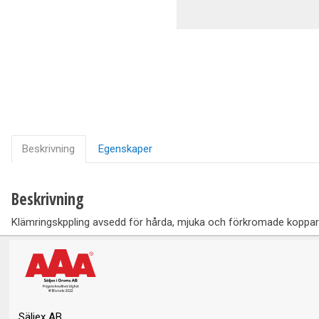
Ventilation
Vedpannor
Brunnar Betäckningar
Solenergi & Värmepumpar
Beskrivning
Egenskaper
Beskrivning
Klämringskppling avsedd för hårda, mjuka och förkromade kopparr
Säljex AB