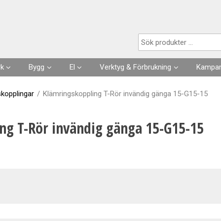
Produkten har lagts i din varukorg
rk
Bygg
El
Verktyg & Förbrukning
Kampan
Husgrunder
Kabel
Förbrukningsvaror
kopplingar
/
Klämringskoppling T-Rör invändig gänga 15-G15-15
Fuktisolering
Förläggning- & fästmaterial
Verktyg
ng T-Rör invändig gänga 15-G15-15
Skarvsladdar, stickproppar
Kläder
Strömställare, Uttag
Slangar & Tillbehör
Säkringar, Normmaterial
VA
Automation, Ur, Reläer
Kapslingar, Mätarskåp