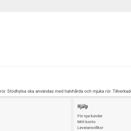
Belysning
ör. Stödhylsa ska användas med halvhårda och mjuka rör. Tillverkade
Hjälp
För nya kunder
Mitt konto
Leveransvillkor