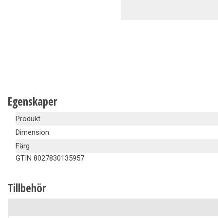
Ventilation
Vedpannor
Brunnar Betäckningar
Solenergi & Värmepumpar
Egenskaper
Produkt
Dimension
Färg
GTIN
8027830135957
Tillbehör