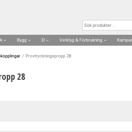
Produkten har lagts i din varukorg
rk
Bygg
El
Verktyg & Förbrukning
Kampan
Husgrunder
Kabel
Förbrukningsvaror
kopplingar
/
Provtryckningspropp 28
Fuktisolering
Förläggning- & fästmaterial
Verktyg
ropp 28
Skarvsladdar, stickproppar
Kläder
Strömställare, Uttag
Slangar & Tillbehör
Säkringar, Normmaterial
VA
Automation, Ur, Reläer
Kapslingar, Mätarskåp