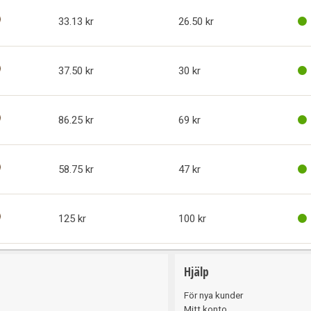
33.13
26.50
37.50
30
86.25
69
58.75
47
125
100
Hjälp
För nya kunder
Mitt konto