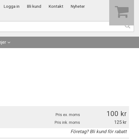
Visa varukorgen
Till kassan
Logga in
Bli kund
Kontakt
Nyheter
jer
100
Pris ex. moms
125
Pris ink. moms
Företag? Bli kund för rabatt