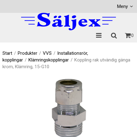
Visa varukorgen
Till kassan
Meny
0
Start
/
Produkter
/
VVS
/
Installationsrör,
kopplingar
/
Klämringskopplingar
/
Koppling rak utvändig gänga
krom, Klämring, 15-G10