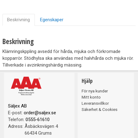
Beskrivning
Egenskaper
Beskrivning
Klämringskppling avsedd för hårda, mjuka och förkromade
kopparrör. Stödhylsa ska användas med halvhårda och mjuka rör.
Tillverkade i avzinkningshärdig mässing.
Hjälp
För nya kunder
Mitt konto
Leveransvillkor
Säljex AB
Säkerhet & Cookies
E-post:
order@saljex.se
Telefon:
0555-61610
Adress:
Åsbäcksvägen 4
66434 Grums