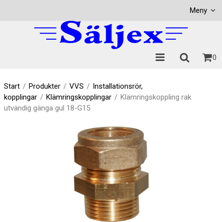
Visa varukorgen
Till kassan
Meny
0
Start
/
Produkter
/
VVS
/
Installationsrör,
kopplingar
/
Klämringskopplingar
/
Klämringskoppling rak
utvändig gänga gul 18-G15