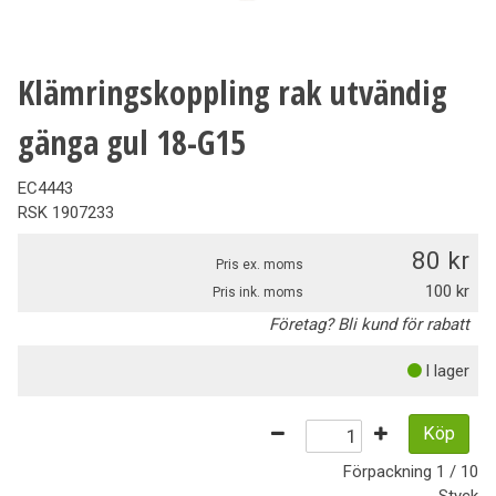
Klämringskoppling rak utvändig
gänga gul 18-G15
EC4443
RSK
1907233
80
Pris ex. moms
100
Pris ink. moms
Företag? Bli kund för rabatt
I lager
Köp
Förpackning
1 / 10
Styck