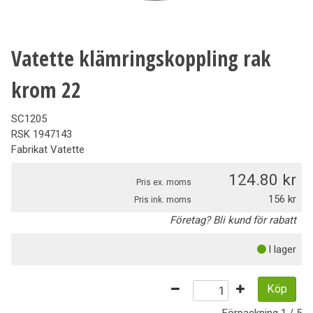
Vatette klämringskoppling rak
krom 22
SC1205
RSK
1947143
Fabrikat
Vatette
124.80
Pris ex. moms
156
Pris ink. moms
Företag? Bli kund för rabatt
I lager
Köp
Förpackning
1 / 5