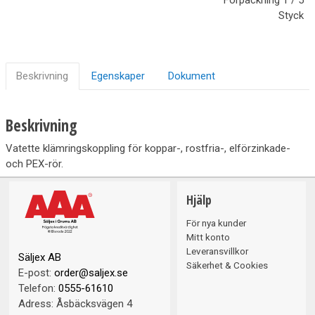
Styck
Beskrivning
Egenskaper
Dokument
Beskrivning
Vatette klämringskoppling för koppar-, rostfria-, elförzinkade-
och PEX-rör.
Hjälp
För nya kunder
Mitt konto
Leveransvillkor
Säljex AB
Säkerhet & Cookies
E-post:
order@saljex.se
Telefon:
0555-61610
Adress:
Åsbäcksvägen 4