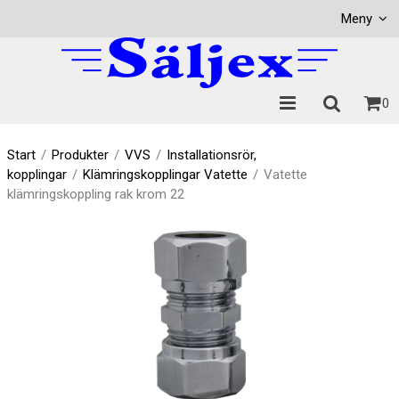
Visa varukorgen
Till kassan
Meny
0
Start
/
Produkter
/
VVS
/
Installationsrör,
kopplingar
/
Klämringskopplingar Vatette
/
Vatette
klämringskoppling rak krom 22