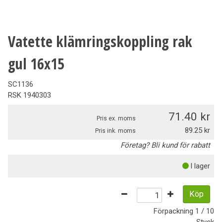
Vatette klämringskoppling rak
gul 16x15
SC1136
RSK
1940303
71.40
Pris ex. moms
89.25
Pris ink. moms
Företag? Bli kund för rabatt
I lager
Köp
Förpackning
1 / 10
Styck