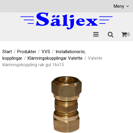
Visa varukorgen
Till kassan
Meny
0
Start
/
Produkter
/
VVS
/
Installationsrör,
kopplingar
/
Klämringskopplingar Vatette
/
Vatette
klämringskoppling rak gul 16x15