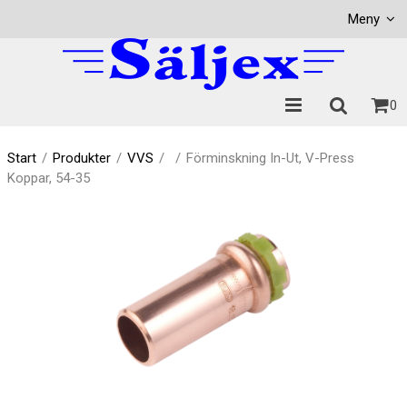
Visa varukorgen
Till kassan
Meny
0
Start
/
Produkter
/
VVS
/
/
Förminskning In-Ut, V-Press
Koppar, 54-35