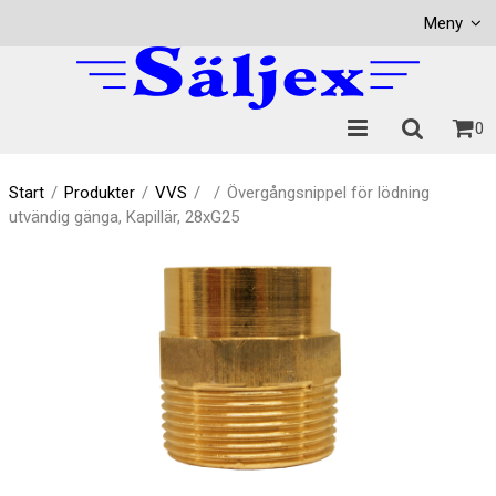
Visa varukorgen
Till kassan
Meny
0
Start
/
Produkter
/
VVS
/
/
Övergångsnippel för lödning
utvändig gänga, Kapillär, 28xG25