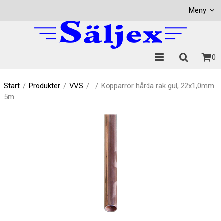
Visa varukorgen
Till kassan
Meny
0
Start
/
Produkter
/
VVS
/
/
Kopparrör hårda rak gul, 22x1,0mm
5m