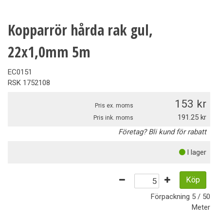
Kopparrör hårda rak gul,
22x1,0mm 5m
EC0151
RSK
1752108
153
Pris ex. moms
191.25
Pris ink. moms
Företag? Bli kund för rabatt
I lager
Köp
Förpackning
5 / 50
Meter