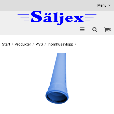
Visa varukorgen
Till kassan
Meny
0
Start
/
Produkter
/
VVS
/
Inomhusavlopp
/