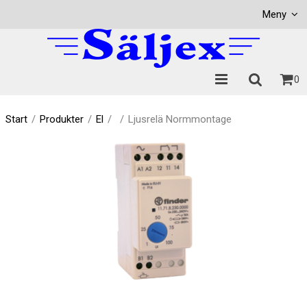
Visa varukorgen
Till kassan
Meny
0
Start
/
Produkter
/
El
/
/
Ljusrelä Normmontage